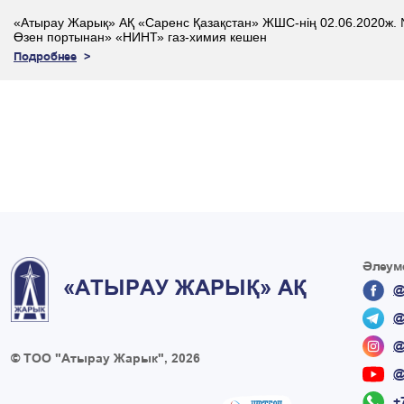
«Атырау Жарық» АҚ «Саренс Қазақстан» ЖШС-нің 02.06.2020ж. № 2
Өзен портынан» «НИНТ» газ-химия кешен
Подробнее
Әлеуме
«АТЫРАУ ЖАРЫҚ» АҚ
@
@
@
© ТОО "Атырау Жарык", 2026
@
+