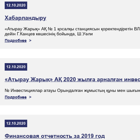
12.10.2020
Хабарландыру
«Атырау Жарық» АҚ № 1 қосалқы станциясын қоректендіретін ВЛ-
дейін Г.Канцев көшесінің бойында, Ш.Уәли
Подробнее
12.10.2020
«Атырау Жарық» АҚ 2020 жылға арналған инве
№ Инвестициялар атауы Орындалған жұмыстың құны мен шығында
Подробнее
12.10.2020
Финансовая отчетность за 2019 год