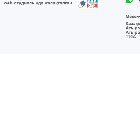
web-студиясында жасақталған
Мекен
Қазақ
Атыра
Атыра
110А