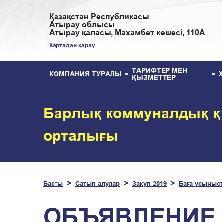
Қазақстан Республикасы
Атырау облысы
Атырау қаласы, Махамбет көшесі, 110А
Картадан қарау
ТАРИФТЕР МЕН
КОМПАНИЯ ТУРАЛЫ
ҚЫЗМЕТТЕР
Барлық коммуналдық қ
орталығы
Басты
Сатып алулар
Закуп 2019
Баға ұсыныс
ОБЪЯВЛЕНИЕ 