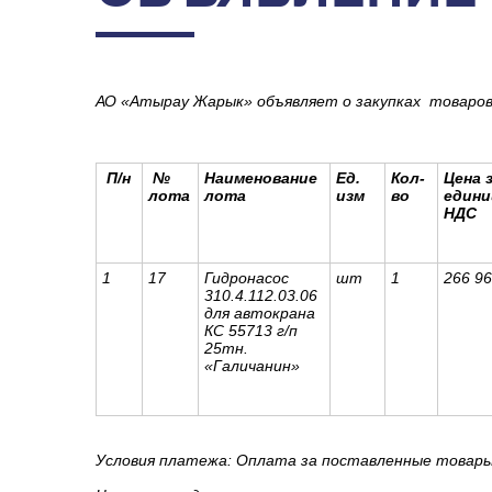
АО «Атырау Жарык» объявляет о закупках товаров
П/н
№
Наименование
Ед.
Кол-
Цена 
лота
лота
изм
во
едини
НДС
1
17
Гидронасос
шт
1
266 9
310.4.112.03.06
для автокрана
КС 55713 г/п
25тн.
«Галичанин»
Условия платежа: Оплата за поставленные товары