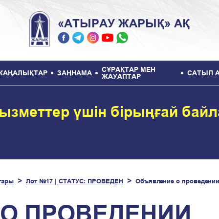
«АТЫРАУ ЖАРЫҚ» АҚ
СҰРАҚТАР МЕН
ЖАҢАЛЫҚТАР
ЗАҢНАМА
САТЫП 
ЖАУАПТАР
ызметтер үшін бірыңғай бай
тары
Лот №17 | СТАТУС: ПРОВЕДЕН
Объявление о проведени
О ПРОВЕДЕНИИ