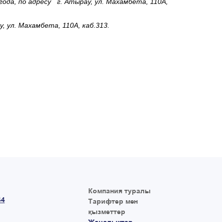
да, по адресу г. Атырау, ул. Махамбета, 110А,
 ул. Махамбета, 110А, каб.313.
Компания туралы
44
Тарифтер мен
қызметтер