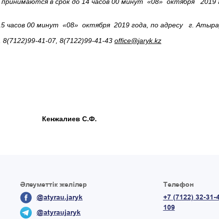
ринимаются в срок до 14 часов 00 минут «08» октября 2019 го
часов 00 минут «08» октября 2019 года, по адресу г. Атырау,
8(7122)99-41-07, 8(7122)99-41-43
office
@
jaryk
.
kz
 Кенжалиев С.Ф.
Әлеуметтік желілер
Телефон
@atyrau.jaryk
+7 (7122) 32-31-
109
@atyraujaryk