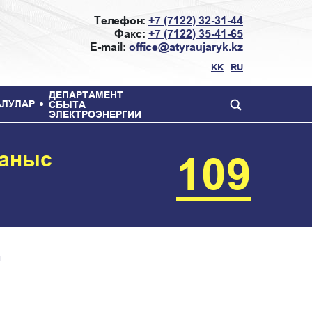
Телефон:
+7 (7122) 32-31-44
Факс:
+7 (7122) 35-41-65
E-mail:
office@atyraujaryk.kz
KK
RU
ДЕПАРТАМЕНТ
АЛУЛАР
СБЫТА
ЭЛЕКТРОЭНЕРГИИ
ланыс
109
и