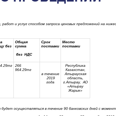
, работ и услуг способом запроса ценовых предложений на ниж
за
Общая
Срок
Место
цу без
сумма
поставки
поставки
без НДС
64.29тг
266
Республика
964.29тг
Казахстан,
в течение
Атырауская
2019
область,
года
г.Атырау, АО
«Атырау
Жарык»
 будет осуществляться в течение 90 банковских дней с момент