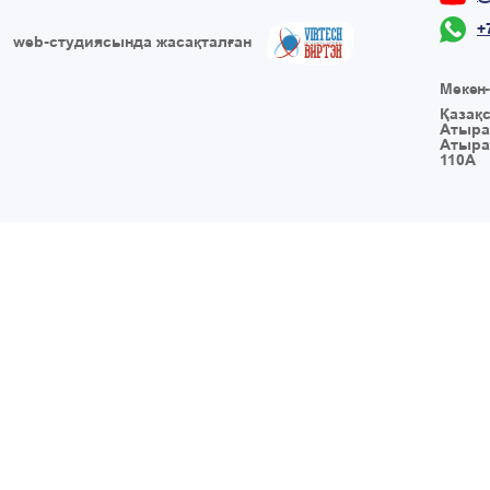
+
web-студиясында жасақталған
Мекен
Қазақ
Атыра
Атыра
110А