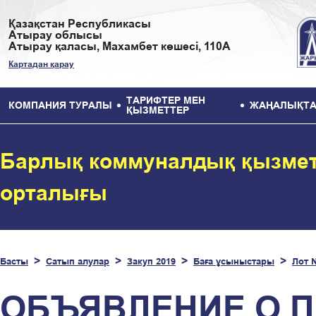
Қазақстан Республикасы
Атырау облысы
Атырау қаласы, Махамбет көшесі, 110А
Картадан қарау
ТАРИФТЕР МЕН
КОМПАНИЯ ТУРАЛЫ
ЖАҢАЛЫҚТА
ҚЫЗМЕТТЕР
Барлық коммуналдық қызмет
орталығы
Басты
Сатып алулар
Закуп 2019
Баға ұсыныстары
Лот 
ОБЪЯВЛЕНИЕ О 