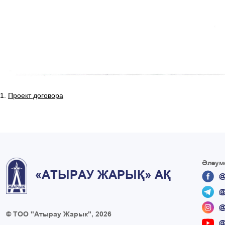
1.
Проект договора
Әлеуме
«АТЫРАУ ЖАРЫҚ» АҚ
@
@
@
© ТОО "Атырау Жарык", 2026
@