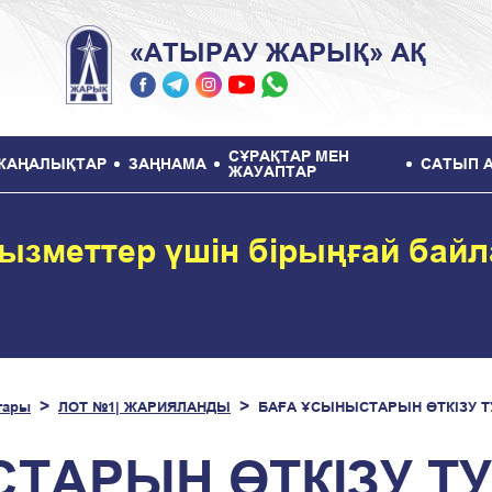
«АТЫРАУ ЖАРЫҚ» АҚ
СҰРАҚТАР МЕН
ЖАҢАЛЫҚТАР
ЗАҢНАМА
САТЫП 
ЖАУАПТАР
ызметтер үшін бірыңғай бай
тары
ЛОТ №1| ЖАРИЯЛАНДЫ
БАҒА ҰСЫНЫСТАРЫН ӨТКІЗУ 
ТАРЫН ӨТКІЗУ Т