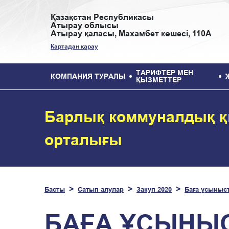
Қазақстан Республикасы
Атырау облысы
Атырау қаласы, Махамбет көшесі, 110А
Картадан қарау
ТАРИФТЕР МЕН
КОМПАНИЯ ТУРАЛЫ
ҚЫЗМЕТТЕР
Барлық коммуналдық қ
орталығы
Басты
Сатып алулар
Закуп 2020
Баға ұсыныс
БАҒА ҰСЫНЫС