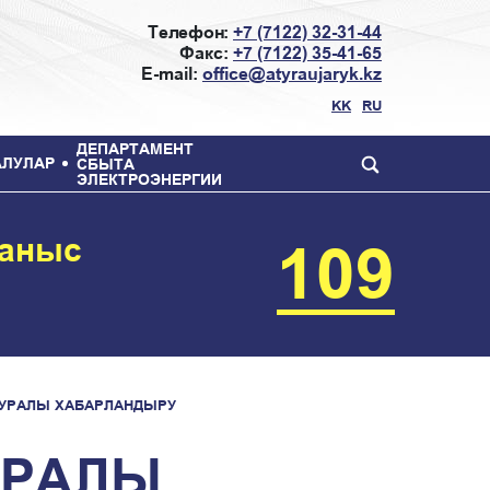
Телефон:
+7 (7122) 32-31-44
Факс:
+7 (7122) 35-41-65
E-mail:
office@atyraujaryk.kz
KK
RU
ДЕПАРТАМЕНТ
АЛУЛАР
СБЫТА
ЭЛЕКТРОЭНЕРГИИ
ланыс
109
ТУРАЛЫ ХАБАРЛАНДЫРУ
УРАЛЫ