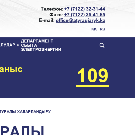
Телефон:
+7 (7122) 32-31-44
Факс:
+7 (7122) 35-41-65
E-mail:
office@atyraujaryk.kz
KK
RU
ДЕПАРТАМЕНТ
АЛУЛАР
СБЫТА
ЭЛЕКТРОЭНЕРГИИ
ланыс
109
 ТУРАЛЫ ХАБАРЛАНДЫРУ
УРАЛЫ