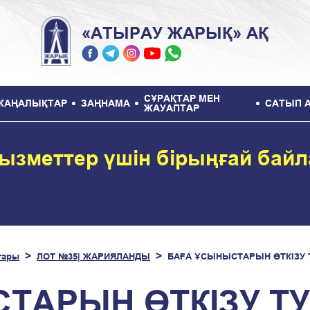
«АТЫРАУ ЖАРЫҚ» АҚ
СҰРАҚТАР МЕН
ЖАҢАЛЫҚТАР
ЗАҢНАМА
САТЫП 
ЖАУАПТАР
ызметтер үшін бірыңғай бай
тары
ЛОТ №35| ЖАРИЯЛАНДЫ
БАҒА ҰСЫНЫСТАРЫН ӨТКІЗУ
ТАРЫН ӨТКІЗУ Т