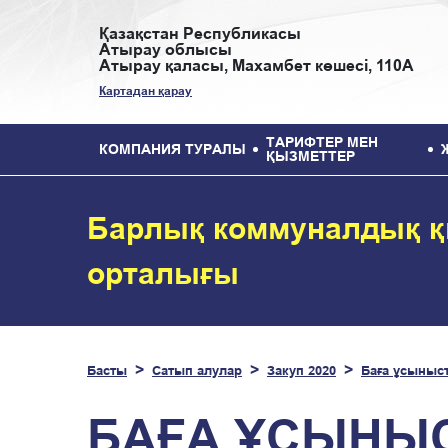
Қазақстан Республикасы
Атырау облысы
Атырау қаласы, Махамбет көшесі, 110А
Картадан қарау
ТАРИФТЕР МЕН
КОМПАНИЯ ТУРАЛЫ
ҚЫЗМЕТТЕР
Барлық коммуналдық қ
орталығы
Басты
Сатып алулар
Закуп 2020
Баға ұсыныс
БАҒА ҰСЫНЫС