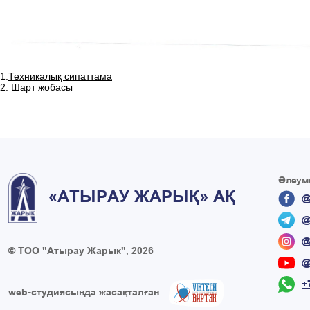
1.
Техникалық сипаттама
2. Шарт жобасы
Әлеуме
«АТЫРАУ ЖАРЫҚ» АҚ
@
@
@
© ТОО "Атырау Жарык", 2026
@
+
web-студиясында жасақталған