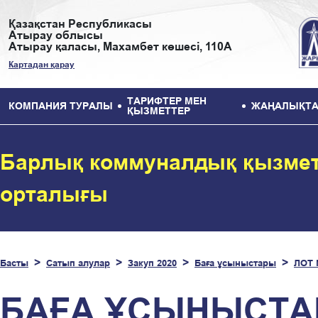
Қазақстан Республикасы
Атырау облысы
Атырау қаласы, Махамбет көшесі, 110А
Картадан қарау
ТАРИФТЕР МЕН
КОМПАНИЯ ТУРАЛЫ
ЖАҢАЛЫҚТА
ҚЫЗМЕТТЕР
Барлық коммуналдық қызмет
орталығы
Басты
Сатып алулар
Закуп 2020
Баға ұсыныстары
ЛОТ 
БАҒА ҰСЫНЫСТАР