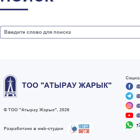
Социа
ТОО "АТЫРАУ ЖАРЫК"
@
@
@
© ТОО "Атырау Жарык", 2026
@
+
Разработано в web-студии