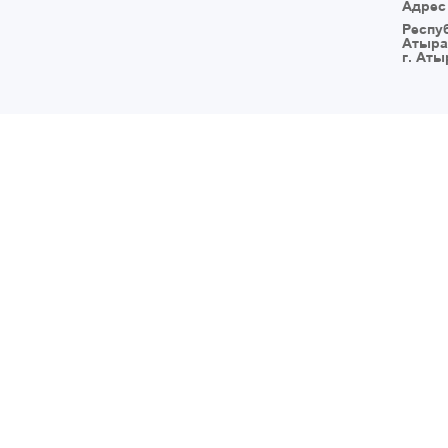
Адрес
Респу
Атыра
г. Аты