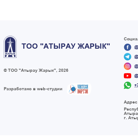
Социа
ТОО "АТЫРАУ ЖАРЫК"
@
@
@
© ТОО "Атырау Жарык", 2026
@
+
Разработано в web-студии
Адрес
Респу
Атыра
г. Аты