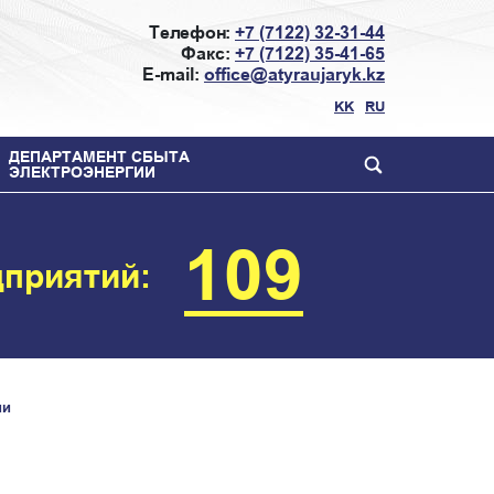
Телефон:
+7 (7122) 32-31-44
Факс:
+7 (7122) 35-41-65
E-mail:
office@atyraujaryk.kz
KK
RU
ДЕПАРТАМЕНТ СБЫТА
ЭЛЕКТРОЭНЕРГИИ
109
дприятий:
ии