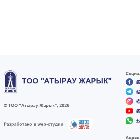
Социа
ТОО "АТЫРАУ ЖАРЫК"
@
@
@
© ТОО "Атырау Жарык", 2026
@
+
Разработано в web-студии
Адрес