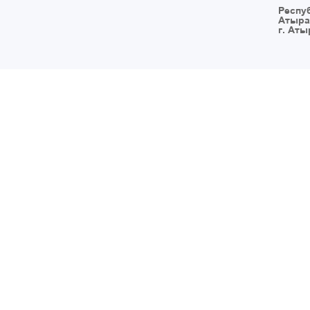
Респу
Атыра
г. Аты