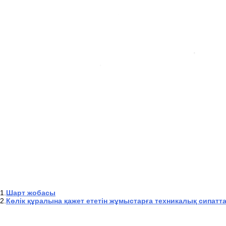
1.
Шарт жобасы
2.
Көлік құралына қажет ететін жұмыстарға техникалық сипат