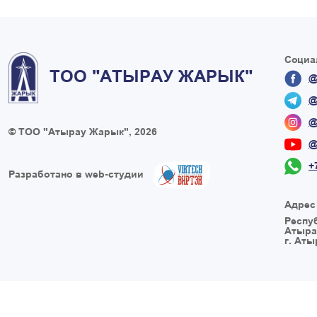
Социа
ТОО "АТЫРАУ ЖАРЫК"
@
@
@
© ТОО "Атырау Жарык", 2026
@
+
Разработано в web-студии
Адрес
Респу
Атыра
г. Аты