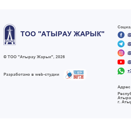
Социа
ТОО "АТЫРАУ ЖАРЫК"
@
@
@
© ТОО "Атырау Жарык", 2026
@
+
Разработано в web-студии
Адрес
Респу
Атыра
г. Аты