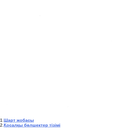
1.
Шарт жобасы
2.
Қосалқы бөлшектер тізімі