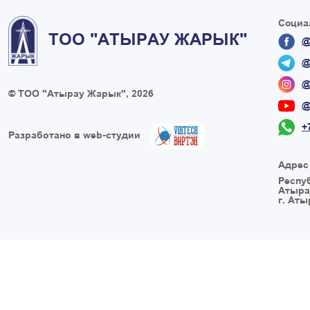
Социа
ТОО "АТЫРАУ ЖАРЫК"
@
@
@
© ТОО "Атырау Жарык", 2026
@
+
Разработано в web-студии
Адрес
Респу
Атыра
г. Аты