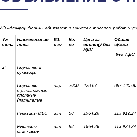
АО «Атырау Жарык» объявляет о закупках товаров, работ и ус
№
Наименование
Ед.
Кол-
Цена за
Общая
лота
лота
изм
во
единицу без
сумма
НДС
без НДС
24
Перчатки и
рукавицы
Перчатки
пар
2000
428,57
857 140,00
трикотажные
плотные
(пятипалые)
Рукавицы МБС
шт
58
1964,28
113 912,24
Рукавицы
шт
58
1964,28
113 928,24
спилковые